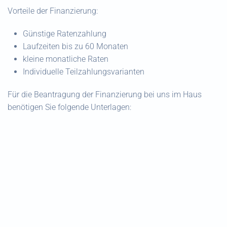
Vorteile der Finanzierung:
Günstige Ratenzahlung
Laufzeiten bis zu 60 Monaten
kleine monatliche Raten
Individuelle Teilzahlungsvarianten
Für die Beantragung der Finanzierung bei uns im Haus
benötigen Sie folgende Unterlagen:
Amtlichen Lichtbildausweis (Reisepass, Führerschein
oder Personalausweis)
Aktuellen Lohn-/Gehaltszettel oder Pensionsbescheid
(letzten Monat)
Zusätzlich für Nicht-EU-Bürger:
Reisepass und Niederlassungs- oder
Aufenthaltsbewilligung inkl. Arbeitsbewilligung