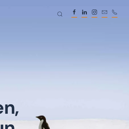
en,
un.